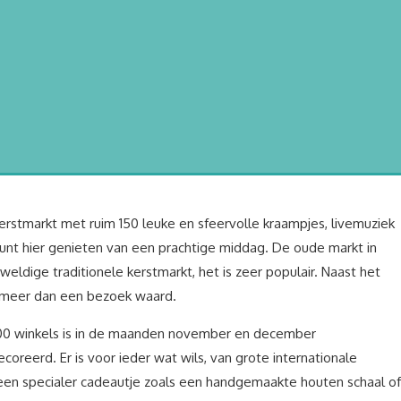
stmarkt met ruim 150 leuke en sfeervolle kraampjes, livemuziek
U kunt hier genieten van een prachtige middag. De oude markt in
ige traditionele kerstmarkt, het is zeer populair. Naast het
 meer dan een bezoek waard.
200 winkels is in de maanden november en december
coreerd. Er is voor ieder wat wils, van grote internationale
r een specialer cadeautje zoals een handgemaakte houten schaal of