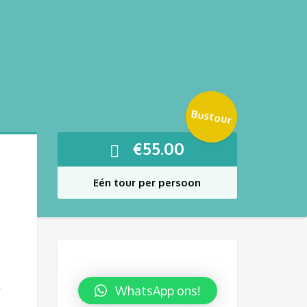
Bustour
€
55.00
Eén tour per persoon
WhatsApp ons!