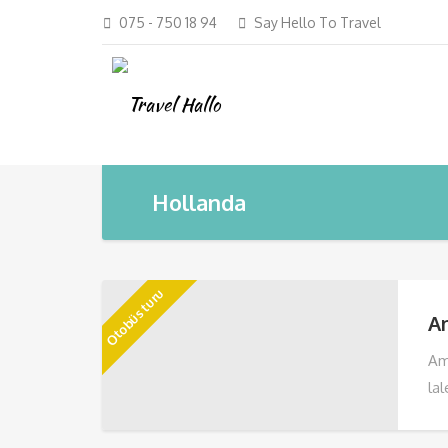
075 - 750 18 94
Say Hello To Travel
Hollanda
Otobüs turu
A
Ams
la
den
kü