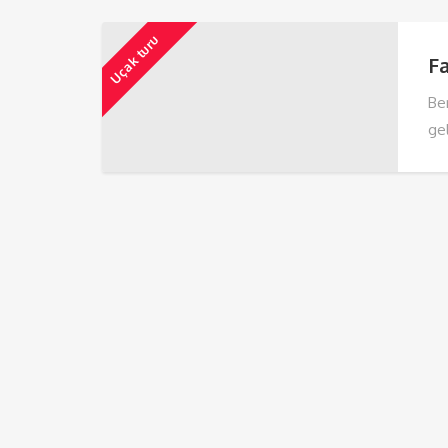
Uçak turu
F
Ber
gel
ned
hav