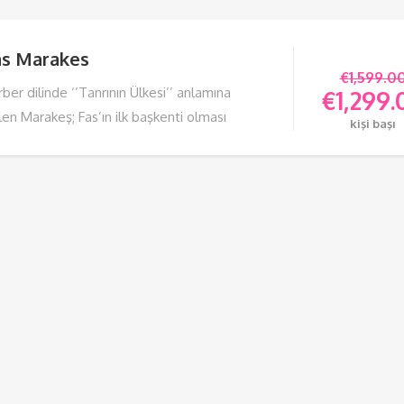
as Marakes
€
1,599.0
ber dilinde ‘’Tanrının Ülkesi’’ anlamına
€
1,299.
en Marakeş; Fas’ın ilk başkenti olması
kişi başı
eni ile sadece ülkesi için değil, otantik
TURU GÖR
asıyla turistler