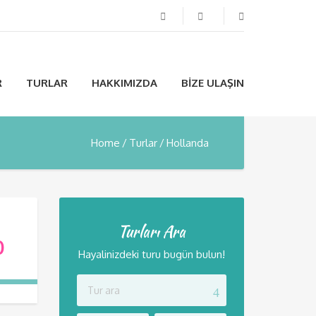
R
TURLAR
HAKKIMIZDA
BIZE ULAŞIN
Home
Turlar
Hollanda
Turları Ara
0
Hayalinizdeki turu bugün bulun!
ÜNTÜLE