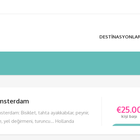
DESTINASYONLA
msterdam
€
25.0
terdam: Bisiklet, tahta ayakkabılar, peynir,
kişi başı
le, yel değirmeni, turuncu… Hollanda
ildiğinde akla daha nicesi gelebilir, ama bu
TURU GÖR
meyi bir arada