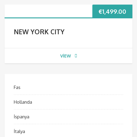
€
1,499.00
NEW YORK CITY
VIEW
Fas
Hollanda
İspanya
İtalya