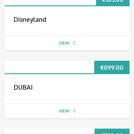
Disneyland
VIEW
€
899.00
DUBAI
VIEW