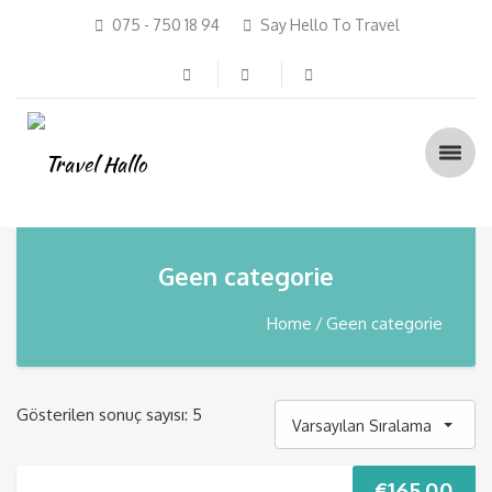
075 - 750 18 94
Say Hello To Travel
Geen categorie
Home
Geen categorie
Gösterilen sonuç sayısı: 5
Varsayılan Sıralama
€
165.00